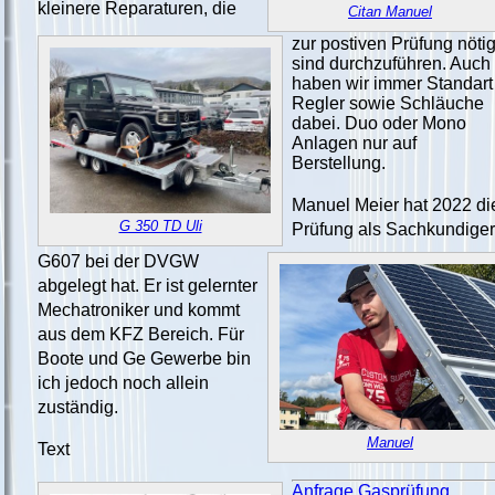
kleinere Reparaturen, die
Citan Manuel
zur postiven Prüfung nöti
sind durchzuführen. Auch
haben wir immer Standart
Regler sowie Schläuche
dabei. Duo oder Mono
Anlagen nur auf
Berstellung.
Manuel Meier hat 2022 di
G 350 TD Uli
Prüfung als Sachkundiger
G607 bei der DVGW
abgelegt hat. Er ist gelernter
Mechatroniker und kommt
aus dem KFZ Bereich. Für
Boote und Ge Gewerbe bin
ich jedoch noch allein
zuständig.
Manuel
Text
Anfrage Gasprüfung