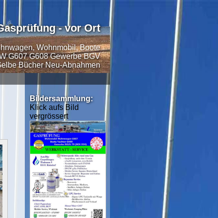
Gasprüfung - vor Ort
hnwagen, Wohnmobil, Boote
W G607 G608 Gewerbe BGV
elbe Bücher Neu-Abnahmen
Bildersammlung:
Klick aufs Bild
vergrössert