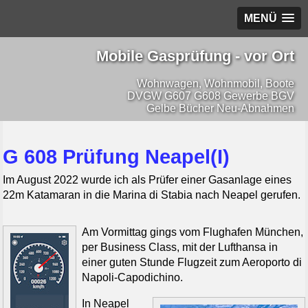
MENÜ
Mobile Gasprüfung - vor Ort
Wohnwagen, Wohnmobil, Boote
DVGW G607 G608 Gewerbe BGV
Gelbe Bücher Neu-Abnahmen
G 608 Prüfung Neapel(I)
Im August 2022 wurde ich als Prüfer einer Gasanlage eines
22m Katamaran in die Marina di Stabia nach Neapel gerufen.
Am Vormittag gings vom Flughafen München,
per Business Class, mit der Lufthansa in
einer guten Stunde Flugzeit zum Aeroporto di
Napoli-Capodichino.
In Neapel