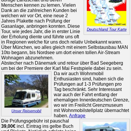
Menschen kennen zu lernen. Vielen
Dank an die zahlreichen Kunden bei
welchen wir vor Ort, eine neue 2
Jahres Plakette nach Prüfung der
Gasanlage, anbringen konnten.
Diese
Deutschland Tour Karte
Tour, wie jedes Jahr, die in erster Linie
der Erholung diente und führte uns oft
in Regionen welche für uns doch relativ Unbekannt waren.
Über München, wo alles gleich mit einem Selbstausbau MAN
10to begann, bis Nordsee um dort einen tollen Air-Stream
Wohnagen abzunehmen.
Abstecher nach Dänemark und retour über Bad Seegeberg
um bei der Premiere der Karl Mai Festspiele dabei zu sein.
Da wir auch Wohnmobil
Enthusiasten sind, haben sich die
Prüfungen auf 1-3 Prüfungen pro
Tag beschränkt. Sehr Interessant
war auch der Fahrt entlang der
ehemaligen Innerdeutschen Grenze,
wo wir im Freilicht Grenzmuseum
mit Wohnmobilstellplatz übernachtet
Unser Reisemobil
haben.
Anfrage
Die Prüfungsgebühr ist pauschal
39,00€
incl. Eintrag ins gelbe Buch