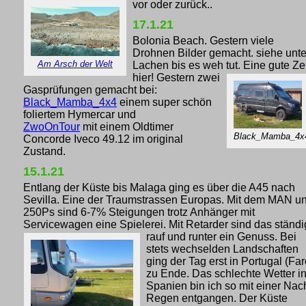
vor oder zurück..
17.1.21
Bolonia Beach. Gestern viele
Drohnen Bilder gemacht. siehe unte
Am Arsch der Welt
Lachen bis es weh tut. Eine gute Zei
hier!
Gestern zwei
Gasprüfungen gemacht bei:
Black_Mamba_4x4
einem super schön
foliertem Hymercar und
ZwoOnTour
mit einem Oldtimer
Black_Mamba_4x
Concorde Iveco 49.12 im original
Zustand.
15.1.21
Entlang der Küste bis Malaga ging es über die A45 nach
Sevilla. Eine der Traumstrassen Europas. Mit dem MAN u
250Ps sind 6-7% Steigungen trotz Anhänger mit
Servicewagen eine Spielerei. Mit Retarder sind das ständ
rauf und runter ein Genuss.
Bei
stets wechselden Landschaften
ging der Tag erst in Portugal (Far
zu Ende. Das schlechte Wetter i
Spanien bin ich so mit einer Nac
Regen entgangen. Der Küste