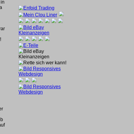
 in
a
war
!
er
ub
auf