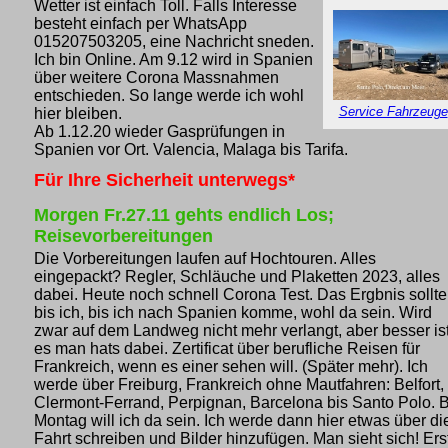
Wetter ist einfach Toll. Falls Interesse
besteht einfach per WhatsApp
015207503205, eine Nachricht sneden.
Ich bin Online. Am 9.12 wird in Spanien
über weitere Corona Massnahmen
entschieden. So lange werde ich wohl
Service Fahrzeuge
hier bleiben.
Ab 1.12.20 wieder Gasprüfungen in
Spanien vor Ort. Valencia, Malaga bis Tarifa.
Für Ihre Sicherheit unterwegs*
Morgen Fr.27.11 gehts endlich Los;
Reisevorbereitungen
Die Vorbereitungen laufen auf Hochtouren. Alles
eingepackt? Regler, Schläuche und Plaketten 2023, alles
dabei. Heute noch schnell Corona Test. Das Ergbnis sollte
bis ich, bis ich nach Spanien komme, wohl da sein. Wird
zwar auf dem Landweg nicht mehr verlangt, aber besser is
es man hats dabei. Zertificat über berufliche Reisen für
Frankreich, wenn es einer sehen will. (Später mehr). Ich
werde über Freiburg, Frankreich ohne Mautfahren: Belfort,
Clermont-Ferrand, Perpignan, Barcelona bis Santo Polo. B
Montag will ich da sein. Ich werde dann hier etwas über di
Fahrt schreiben und Bilder hinzufügen. Man sieht sich! Ers