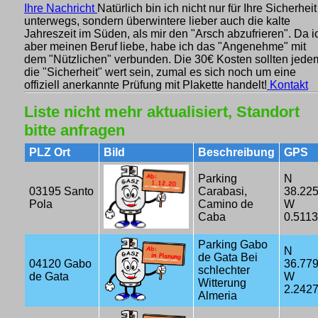
Ihre Nachricht
Natürlich bin ich nicht nur für Ihre Sicherheit
unterwegs, sondern überwintere lieber auch die kalte
Jahreszeit im Süden, als mir den "Arsch abzufrieren". Da i
aber meinen Beruf liebe, habe ich das "Angenehme" mit
dem "Nützlichen" verbunden. Die 30€ Kosten sollten jede
die "Sicherheit" wert sein, zumal es sich noch um eine
offiziell anerkannte Prüfung mit Plakette handelt!
Kontakt
Liste nicht mehr aktualisiert, Standort
bitte anfragen
PLZ Ort
Bild
Beschreibung
GPS
Parking
N
03195 Santo
Carabasi,
38.22
Pola
Camino de
W
Caba
0.511
Parking Gabo
N
de Gata Bei
04120 Gabo
36.77
schlechter
de Gata
W
Witterung
2.242
Almeria