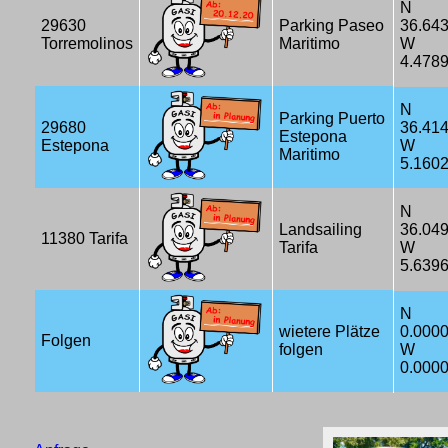
N
29630
Parking Paseo
36.64
Torremolinos
Maritimo
W
4.478
N
Parking Puerto
29680
36.41
Estepona
Estepona
W
Maritimo
5.160
N
Landsailing
36.04
11380 Tarifa
Tarifa
W
5.639
N
wietere Plätze
0.000
Folgen
folgen
W
0.000