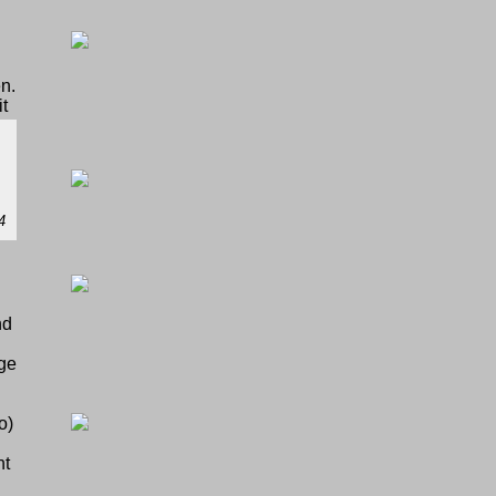
n.
t
4
nd
ige
o)
n
ht