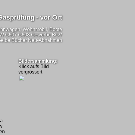
Gasprüfung - vor Ort
hnwagen, Wohnmobil, Boote
W G607 G608 Gewerbe BGV
elbe Bücher Neu-Abnahmen
Bildersammlung:
Klick aufs Bild
vergrössert
Da
ow
ten